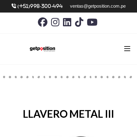
ventas@getposition.com.pe
(+51)998-300-494
LLAVERO METAL III