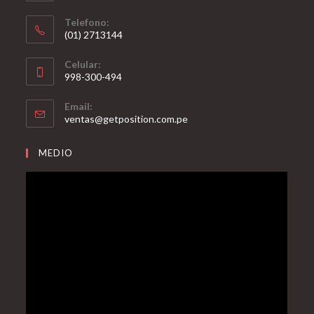
Telefono:
(01) 2713144
Celular:
998-300-494
Email:
ventas@getposition.com.pe
MEDIO