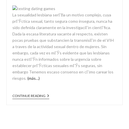
La sexualidad lesbiana serГ­В­a un motivo complejo, cuya
prГЎctica sexual, tanto segura como insegura, nunca ha
sido definida claramente en la investigaciГіn cientГ­fica.
Dada la escasa literatura vacante al respecto, existen
pocas pruebas que substancien la transmisiГіn de el VIH
a traves de la actividad sexual dentro de mujeres. Sin
embargo, cada vez es mГЎs evidente que las lesbianas
nunca estГЎn informados sobre la urgencia sobre
establecer prГЎcticas sexuales mГЎs seguras, sin
embargo Tenemos escaso consenso en cГіmo carear los
riesgos.
(más…)
CONTINUE READING