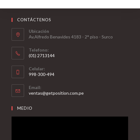
CONTÁCTENOS
Ubicación
Av.Alfredo Benavides 4183 - 2° piso - Surco
Telefono:
(01) 2713144
Celular:
998-300-494
Email:
ventas@getposition.com.pe
MEDIO